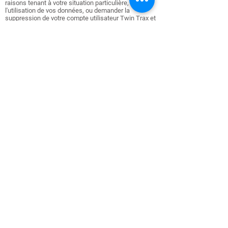
raisons tenant à votre situation particulière, à
l'utilisation de vos données, ou demander la
suppression de votre compte utilisateur Twin Trax et
des données associées.
Pour toute information ou exercice de vos droits,
vous pouvez nous contacter par courrier signé à
l'adresse suivante :
SXD
46/48 avenue du Général Leclerc
92100 Boulogne Billancourt
Une réponse vous sera adressée dans un délai d’un
mois à compter de la réception de la demande
complète (accompagnée de la copie d’un titre
d’identité).
Si la réponse apportée ne vous satisfait pas, vous
disposez du droit d’introduire une réclamation auprès
de la CNIL.
5 – A propos des cookies
Quels sont les cookies déposés par notre site ?
Le Site utilise des cookies : témoins de connexion et
mesures d’audience.
Ces cookies ne sont installés qu’une fois le
consentement exprès et préalable de l’utilisateur
donné.
Combien de temps les informations sont-