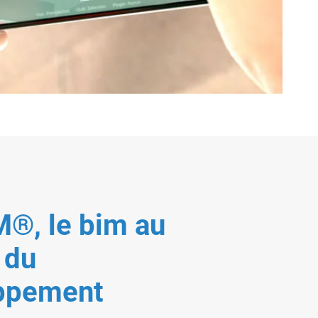
®, le bim au
 du
ppement