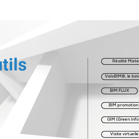
ntact
Nos expertises
Nos dirigeants
Nos entités
tils
Réalité Mixte
ValoBIM®, le bi
BIM FLUX
BIM promotion
GIM (Green Inf
Visite virtuelle