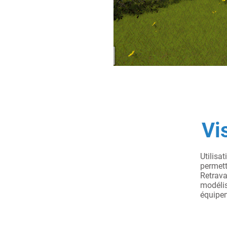
Vis
Utilisa
permettr
Retrava
modélis
équipe