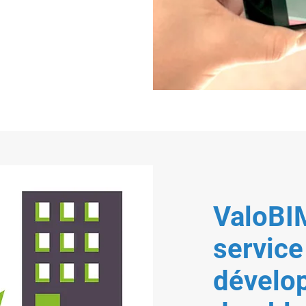
ValoBIM
service
dévelo