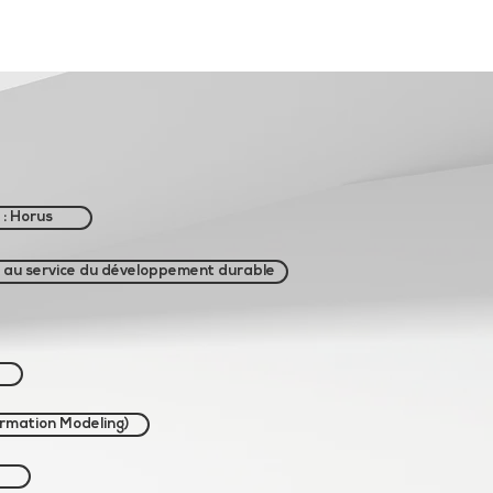
Nos valeurs
Nos clients
Réalité Mixte : Horus
More
 : Horus
m au service du développement durable
ormation Modeling)