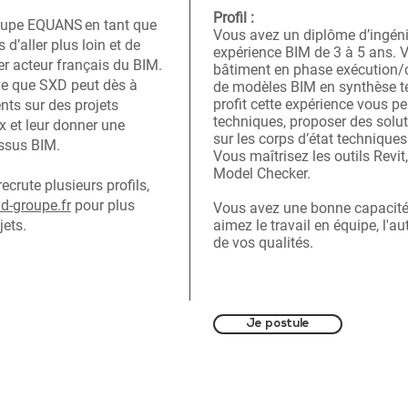
Profil :
roupe EQUANS en tant que
Vous avez un diplôme d’ingénie
s d’aller plus loin et de
expérience BIM de 3 à 5 ans. 
er acteur français du BIM.
bâtiment en phase exécution/
ive que SXD peut dès à
de modèles BIM en synthèse t
profit cette expérience vous pe
nts sur des projets
techniques, proposer des solut
x et leur donner une
sur les corps d’état techniques
essus BIM.
Vous maîtrisez les outils Revi
Model Checker.
crute plusieurs profils,
d-groupe.fr
pour plus
Vous avez une bonne capacité 
jets.
aimez le travail en équipe, l'a
de vos qualités.
Je postule