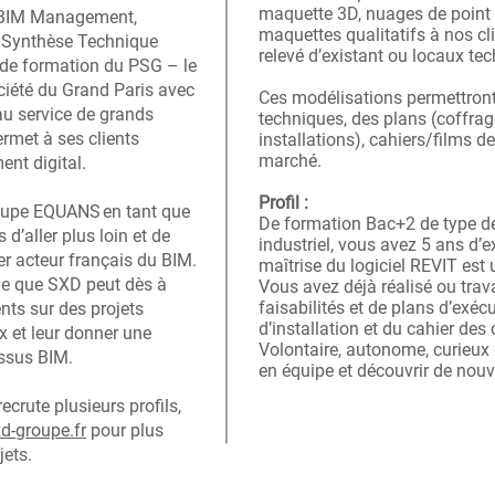
maquette 3D, nuages de point 
n BIM Management,
maquettes qualitatifs à nos cli
t Synthèse Technique
relevé d’existant ou locaux te
de formation du PSG – le
ciété du Grand Paris avec
Ces modélisations permettront
au service de grands
techniques, des plans (coffrage
ermet à ses clients
installations), cahiers/films 
marché.
ment digital.
Profil :
roupe EQUANS en tant que
De formation Bac+2 de type de
s d’aller plus loin et de
industriel, vous avez 5 ans d’e
er acteur français du BIM.
maîtrise du logiciel REVIT est 
ive que SXD peut dès à
Vous avez déjà réalisé ou trava
faisabilités et de plans d’exé
nts sur des projets
d’installation et du cahier des
x et leur donner une
Volontaire, autonome, curieux 
essus BIM.
en équipe et découvrir de nou
crute plusieurs profils,
d-groupe.fr
pour plus
jets.