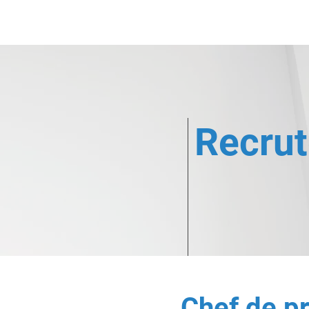
Nos expertises
Co
Recru
Chef de p