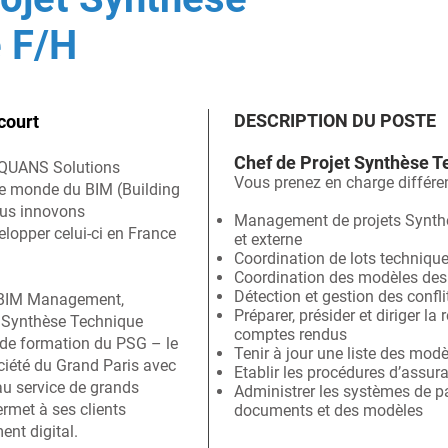
 F/H
DESCRIPTION DU POSTE
court
Chef de Projet Synthèse 
’EQUANS Solutions
Vous prenez en charge différe
 le monde du BIM (Building
ous innovons
Management de projets Synthè
lopper celui-ci en France
et externe
Coordination de lots technique
Coordination des modèles des 
Détection et gestion des confl
n BIM Management,
Préparer, présider et diriger la
t Synthèse Technique
comptes rendus
de formation du PSG – le
Tenir à jour une liste des modè
ciété du Grand Paris avec
Etablir les procédures d’assur
au service de grands
Administrer les systèmes de pa
ermet à ses clients
documents et des modèles
ment digital.