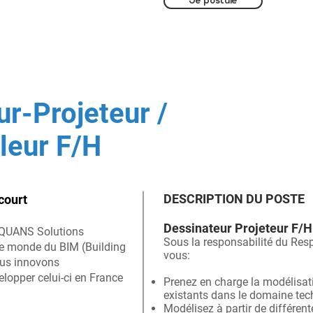
Je postule
r-Projeteur /
leur F/H
DESCRIPTION DU POSTE
court
Dessinateur Projeteur F/H
’EQUANS Solutions
Sous la responsabilité du Res
 le monde du BIM (Building
vous:
ous innovons
lopper celui-ci en France
Prenez en charge la modélisati
existants dans le domaine tec
Modélisez à partir de différent