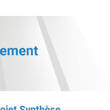
ntact
Nos expertises
Nos dirigeants
Nos entités
tement
rojet Synthèse