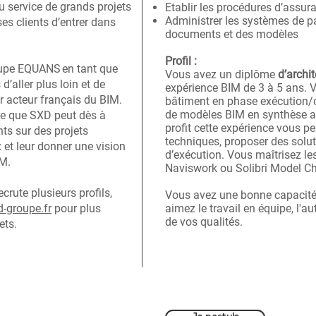
u service de grands projets
Etablir les procédures d’assur
Administrer les systèmes de pa
ses clients d’entrer dans
documents et des modèles
Profil :
oupe EQUANS en tant que
Vous avez un diplôme
d’archi
 d’aller plus loin et de
expérience BIM de 3 à 5 ans. 
r acteur français du BIM.
bâtiment en phase exécution/
de modèles BIM en synthèse ar
ve que SXD peut dès à
profit cette expérience vous pe
nts sur des projets
techniques, proposer des solut
 et leur donner une vision
d’exécution. Vous maîtrisez les
IM.
Naviswork ou Solibri Model Ch
crute plusieurs profils,
Vous avez une bonne capacité 
-groupe.fr
pour plus
aimez le travail en équipe, l'a
de vos qualités.
jets.