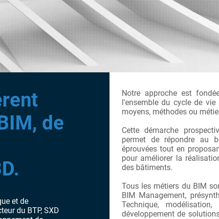
érent
Notre approche est fondé
l'ensemble du cycle de vie d
moyens, méthodes ou métier
BIM, de
Cette démarche prospectiv
permet de répondre au be
éprouvées tout en proposant
pour améliorer la réalisatio
3D.
des bâtiments.
Tous les métiers du BIM so
BIM Management, présynthè
que et de
Technique, modélisation
cteur du BTP, SXD
développement de solutions 