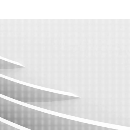
Nos valeurs
Nos clients
Réalité Mixte : Horus
More