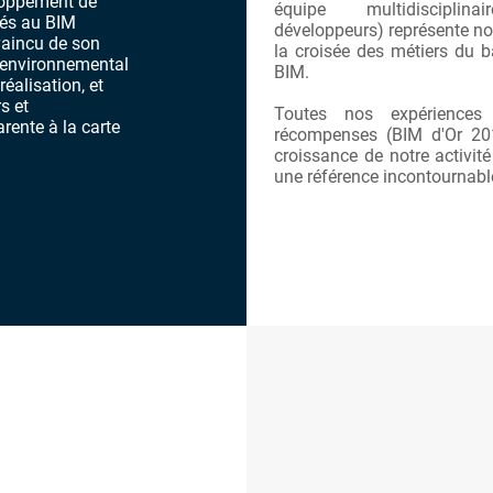
loppement de
équipe multidisciplinai
iés au BIM
développeurs) représente no
vaincu de son
la croisée des métiers du b
, environnemental
BIM.
éalisation, et
s et
Toutes nos expériences
rente à la carte
récompenses (BIM d'Or 201
croissance de notre activit
une référence incontournable