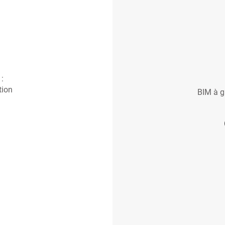
:
tion
BIM à gr