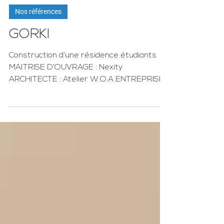
12 déc. 2018
1 min de lecture
Nos références
GORKI
Construction d’une résidence étudiants
MAITRISE D’OUVRAGE : Nexity
ARCHITECTE : Atelier W.O.A ENTREPRISE
GENERALE : Innovia LIEU : ...