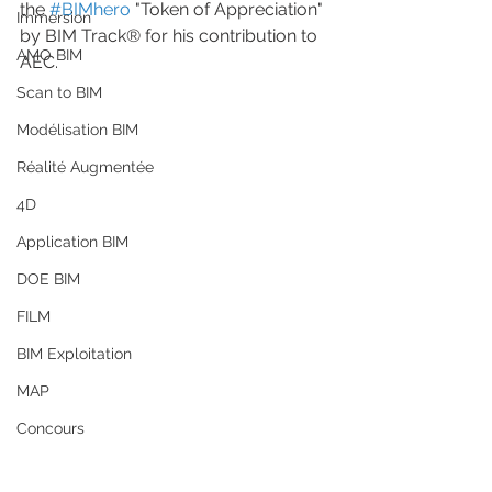
the 
#BIMhero
 "Token of Appreciation" 
Immersion
by BIM Track® for his contribution to 
AMO BIM
AEC.
Scan to BIM
Modélisation BIM
Réalité Augmentée
4D
Application BIM
DOE BIM
FILM
BIM Exploitation
MAP
Concours