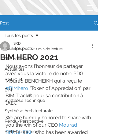
Post
Tous les posts
SXD
Tous les posts
14 mars 2022
1 min de lecture
BIM HERO 2021
Nos références
Nous avons l'honneur de partager 
Actualités
avec vous la victoire de notre PDG 
BIM/CIM
Mourad BENCHEIKH qui a reçu le 
#BIMhero
 "Token of Appreciation" par 
BIM
BIM Track® pour sa contribution à 
Synthèse Technique
l'AEC
Synthèse Architecturale
We are humbly honored to share with 
Rendu/Perspective
you the win of our CEO 
Mourad 
BIM Management
BENCHEIKH
 who has been awarded 