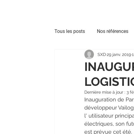
Nos expertises
Co
Tous les posts
Nos références
SXD
29 janv. 2019
1
Synthèse Architecturale
Re
INAUGUR
LOGISTI
Scan to BIM
Modélisation
Dernière mise à jour :
3 fé
Inauguration de Pari
BIM Exploitation
MAP
développeur Vailog 
l' utilisateur princi
électriques, son fu
est prévue cet été. 