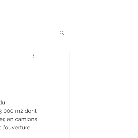
Nos valeurs
Nos clients
Réalité Mixte : Horus
More
MO BIM
DOE BIM
FILM
du 
63 000 m2 dont 
vrer, en camions 
 l'ouverture 