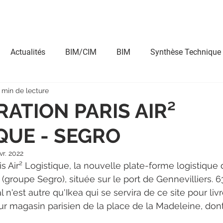
ntact
Nos expertises
Nos dirigeants
Nos entités
Actualités
BIM/CIM
BIM
Synthèse Technique
 min de lecture
ndu/Perspective
BIM Management
Immersion
A
ATION PARIS AIR²
QUE - SEGRO
 BIM
Réalité Augmentée
4D
Application BIM
vr. 2022
s Air² Logistique, la nouvelle plate-forme logistique 
Concours
(groupe Segro), située sur le port de Gennevilliers. 
pal n'est autre qu'Ikea qui se servira de ce site pour li
tur magasin parisien de la place de la Madeleine, dont