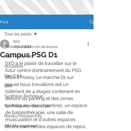
Post
Tous les posts
SXD
Tous les posts
10 juin 2022
1 min de lecture
Campus PSG D1
Nos références
SXD a le plaisir de travailler sur le 
Actualités
futur centre d'entrainement du PSG 
BIM/CIM
situé à Poissy. Le marché D1 sur 
lequel nous travaillons est un 
BIM
bâtiment de 4 étages contenant en 
Synthèse Technique
dehors du parking et des zones 
techniques, des chambres, un espace 
Synthèse Architecturale
de balnéothérapie, une salle de 
Rendu/Perspective
musculation et d'autres espaces 
BIM Management
divers comme des espaces de repos. 