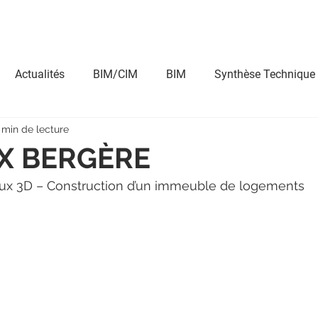
ntact
Nos expertises
Nos dirigeants
Nos entités
Actualités
BIM/CIM
BIM
Synthèse Technique
 min de lecture
ndu/Perspective
BIM Management
Immersion
A
X BERGÈRE
ux 3D – Construction d’un immeuble de logements
 BIM
Réalité Augmentée
4D
Application BIM
Concours