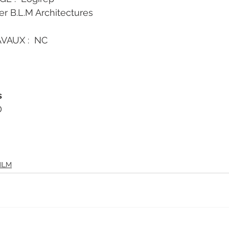
er B.L.M Architectures
AUX :  NC
s
D
ILM