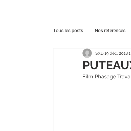
Nos expertises
Co
Tous les posts
Nos références
SXD
19 déc. 2018
1
Synthèse Architecturale
Re
PUTEAU
Film Phasage Trava
Scan to BIM
Modélisation
BIM Exploitation
MAP