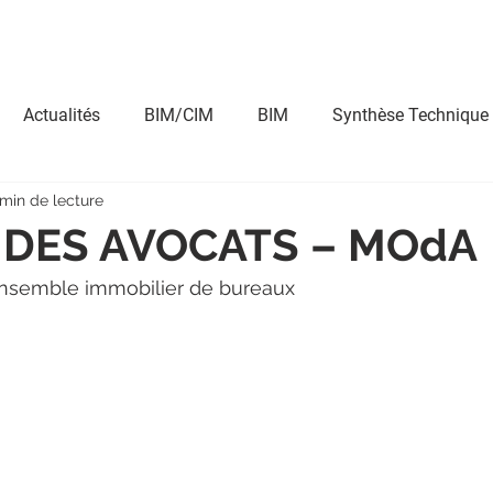
ntact
Nos expertises
Nos dirigeants
Nos entités
Actualités
BIM/CIM
BIM
Synthèse Technique
 min de lecture
ndu/Perspective
BIM Management
Immersion
A
 DES AVOCATS – MOdA
ensemble immobilier de bureaux
 BIM
Réalité Augmentée
4D
Application BIM
Concours