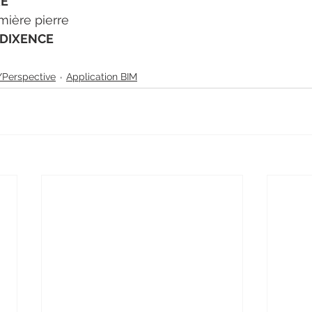
XE
mière pierre 
 DIXENCE
Perspective
Application BIM