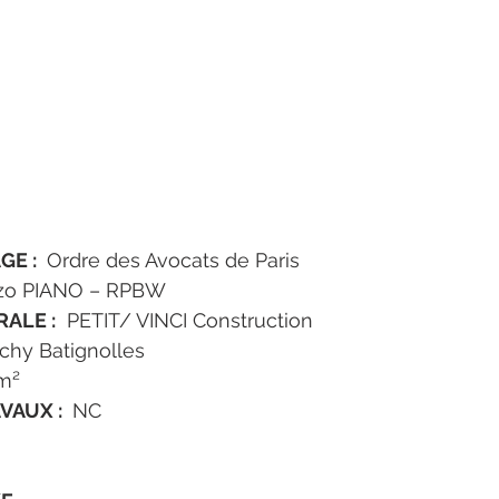
E : 
 Ordre des Avocats de Paris  
zo PIANO – RPBW
ALE :
  PETIT/ VINCI Construction
ichy Batignolles
 m²
AUX : 
 NC