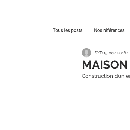
Nos expertises
Co
Tous les posts
Nos références
SXD
15 nov. 2018
1
Synthèse Architecturale
Re
MAISON
Construction d’un 
Scan to BIM
Modélisation
BIM Exploitation
MAP