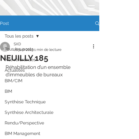
Post
Tous les posts
SXD
Tous les posts
26 juin 2019
1 min de lecture
NEUILLY 185
Nos références
Réhabilitation d’un ensemble 
Actualités
d’immeubles de bureaux
BIM/CIM
BIM
Synthèse Technique
Synthèse Architecturale
Rendu/Perspective
BIM Management