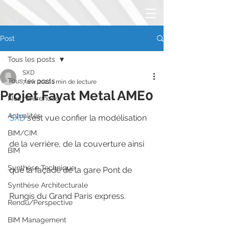
Post
Tous les posts
SXD
Tous les posts
7 avr. 2022
1 min de lecture
Projet Fayat Metal AME0
Nos références
Actualités
SXD
 s’est vue confier la modélisation 
BIM/CIM
de la verrière, de la couverture ainsi 
BIM
Synthèse Technique
que la façade de la gare Pont de 
Synthèse Architecturale
Rungis du Grand Paris express. 
Rendu/Perspective
BIM Management