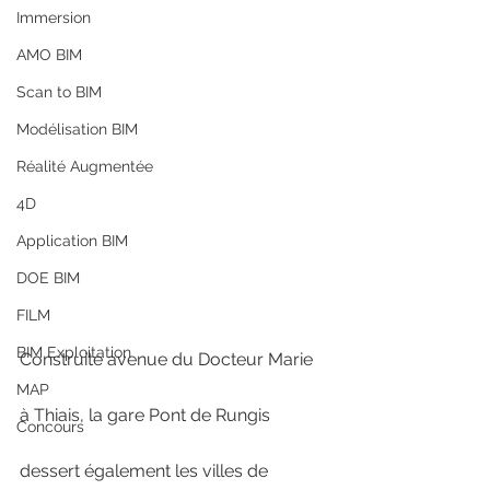
Immersion
AMO BIM
Scan to BIM
Modélisation BIM
Réalité Augmentée
4D
Application BIM
DOE BIM
FILM
BIM Exploitation
Construite avenue du Docteur Marie 
MAP
à Thiais, la gare Pont de Rungis 
Concours
dessert également les villes de 