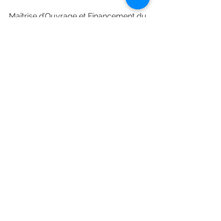
Maîtrise d’Ouvrage et Financement du 
Grand Paris Express : 
Société du 
Grand Paris
Maîtrise d’Ouvrage de Ligne 14 
vers Orly : RATPgroup
Maîtrise d’œuvre Infrastructure : 
Elios (mandataire setec tpi)
Architecte : Valode & Pistre
Groupement d’Entreprises : 
RAZEL-BEC et FAYAT METAL 
GRANDS PROJETS
Synthèse technique
synthèse architecturale
BIM Management
Modélisation
Fayat Metal AME06
Nos références