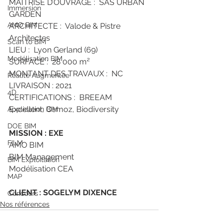
MAITRISE D’OUVRAGE :  SAS URBAN 
Immersion
GARDEN 
AMO BIM
ARCHITECTE :  Valode & Pistre 
Architectes
Scan to BIM
LIEU :  Lyon Gerland (69)
Modélisation BIM
SURFACE :  28 000 m²
MONTANT DES TRAVAUX :  NC
Réalité Augmentée
LIVRAISON : 2021
4D
CERTIFICATIONS :  BREEAM 
Excellent, Osmoz, Biodiversity
Application BIM
DOE BIM
MISSION : EXE
FILM
AMO BIM 
BIM Management 
BIM Exploitation
Modélisation CEA 
MAP
CLIENT : SOGELYM DIXENCE
Concours
Nos références