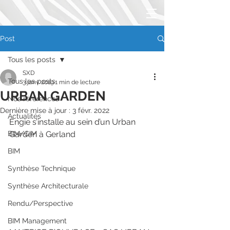
Post
Tous les posts
SXD
Tous les posts
3 janv. 2019
1 min de lecture
URBAN GARDEN
Nos références
Dernière mise à jour :
3 févr. 2022
Actualités
Engie s’installe au sein d’un Urban 
BIM/CIM
Garden à Gerland
BIM
Synthèse Technique
Synthèse Architecturale
Rendu/Perspective
BIM Management